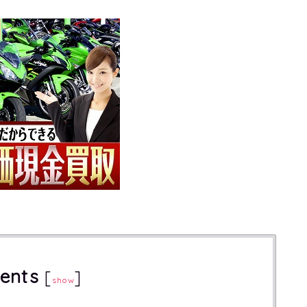
ents
[
]
show